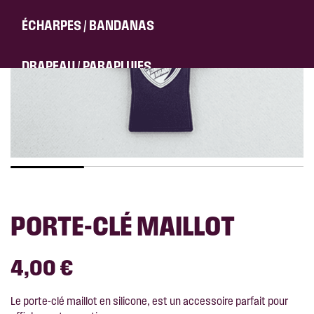
VESTE / MANTEAU
ÉCHARPES / BANDANAS
DÉSTOCKAGE
DRAPEAU / PARAPLUIES
SACS / TOTE BAG
CHARENTAISES / CHAUSSETTES
PORTE-CLÉ MAILLOT
4,00 €
Le porte-clé maillot en silicone, est un accessoire parfait pour