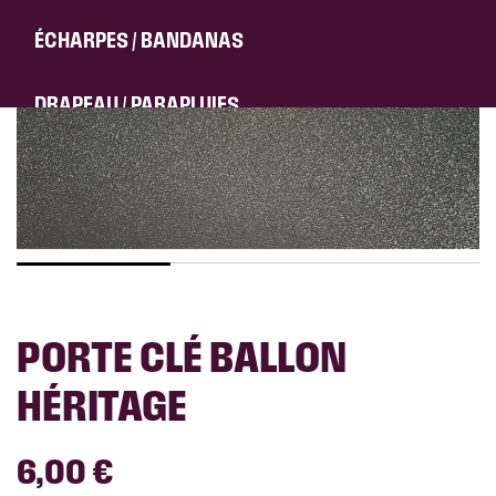
VESTE / MANTEAU
ÉCHARPES / BANDANAS
DÉSTOCKAGE
DRAPEAU / PARAPLUIES
SACS / TOTE BAG
CHARENTAISES / CHAUSSETTES
PORTE CLÉ BALLON
HÉRITAGE
6,00 €